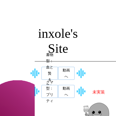
inxole's
Site
書物
型：
血と
動画
贄
へ
＆
クマ
星と
型：
動画
歌
未実装
プリ
へ
ティ